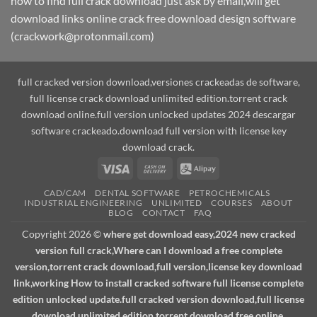
how to find full crack download just ask by email,will get
download links online crack free download design software
(crackwork@protonmail.com)
full cracked version download,versiones crackeadas de software,
full license crack download unlimited edition.torrent crack
download online.full version unlocked updates 2024 descargar
software crackeado.download full version with license key
download crack.
Visa
Cash
Alipay
On
CAD/CAM
DENTAL SOFTWARE
PETROCHEMICALS
Delivery
INDUSTRIAL ENGINEERING
UNLIMITED
COURSES
ABOUT
BLOG
CONTACT
FAQ
Copyright 2026 ©
where get download easy,2024 new cracked
version full crack,Where can I download a free complete
version,torrent crack download,full version,license key download
link,working How to install cracked software full license complete
edition unlocked update.full cracked version download,full license
download unlimited edition.torrent download free online.