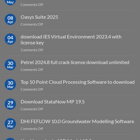
May
is
on
Comments Off
it
Autodesk
used
AutoCAD
Oasys Suite 2025
08
for?
Electrical
Apr
on
Comments Off
2027
Oasys
Suite
download IES Virtual Environment 2023.4 with
04
2025
Apr
license key
on
Comments Off
download
IES
Petrel 2024.8 full crack license download unlimited
30
Virtual
Mar
on
Comments Off
Environment
Petrel
2023.4
2024.8
Top 10 Point Cloud Processing Software to download
with
30
full
Mar
license
on
Comments Off
crack
key
Top
license
10
Download StataNow MP 19.5
download
29
Point
Mar
unlimited
on
Comments Off
Cloud
Download
Processing
StataNow
DHI FEFLOW 10.0 Groundwater Modelling Software
Software
27
MP
Mar
to
on
Comments Off
19.5
download
DHI
FEFLOW