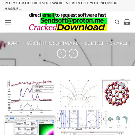
Skip
PUT YOUR DESIRED SOFTWARE IN FRONT OF YOU, NO MORE
HASSLE ...
to
content
HOME
/
SCIENTIFIC SOFTWARE
/
SCIENCE RESEARCH
Add to
wishlist