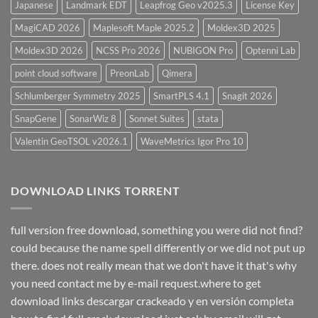
Japanese
Landmark EDT
Leapfrog Geo v2025.3
License Key
MagiCAD 2026
Maplesoft Maple 2025.2
Moldex3D 2025
Moldex3D 2026
NCSS Pro 2026
NUBIGON Pro
Optenni Lab
point cloud software
PreonLab
Qimera
Schlumberger Symmetry 2025
SmartPLS 4.1
Snagit 2026
SnapGene
SonarWiz 8
Sonnet Suites
stata
Valentin GeoTSOL v2026.1
WaveMetrics Igor Pro 10
DOWNLOAD LINKS TORRENT
full version free download, something you were did not find?
could because the name spell differently or we did not put up
there. does not really mean that we don't have it that's why
you need contact me by e-mail request.where to get
download links descargar crackeado y en versión completa