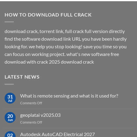
HOW TO DOWNLOAD FULL CRACK
download crack, torrent link, full crack full version directly
find the software download link URL you have been hardly
looking for. we help you stop looking! save you time so you
can focus on working project. what's new software free
download with crack 2025 download crack
LATEST NEWS
What is remote sensing and what is it used for?
31
Jul
on
Comments Off
What
is
geoplatai v2025.03
20
remote
Jun
on
Comments Off
sensing
geoplatai
and
v2025.03
Autodesk AutoCAD Electrical 2027
what
02