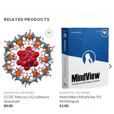
RELATED PRODUCTS
Add to
Add to
wishlist
wishlist
SCIENTIFIC SOFTWARE
SCIENTIFIC SOFTWARE
CCDC Mercury 4.2 software
MatchWare MindView 9.0
download
Multilingual
€
0.00
€
1.00