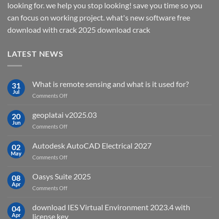
looking for. we help you stop looking! save you time so you
can focus on working project. what's new software free
download with crack 2025 download crack
LATEST NEWS
What is remote sensing and what is it used for?
31
Jul
on
Comments Off
What
is
geoplatai v2025.03
20
remote
Jun
on
Comments Off
sensing
geoplatai
and
v2025.03
Autodesk AutoCAD Electrical 2027
what
02
May
is
on
Comments Off
it
Autodesk
used
AutoCAD
Oasys Suite 2025
08
for?
Electrical
Apr
on
Comments Off
2027
Oasys
Suite
download IES Virtual Environment 2023.4 with
04
2025
Apr
license key