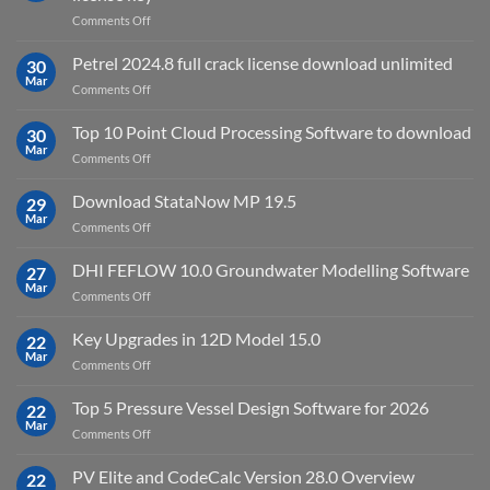
on
Comments Off
download
IES
Petrel 2024.8 full crack license download unlimited
30
Virtual
Mar
on
Comments Off
Environment
Petrel
2023.4
2024.8
Top 10 Point Cloud Processing Software to download
with
30
full
Mar
license
on
Comments Off
crack
key
Top
license
10
Download StataNow MP 19.5
download
29
Point
Mar
unlimited
on
Comments Off
Cloud
Download
Processing
StataNow
DHI FEFLOW 10.0 Groundwater Modelling Software
Software
27
MP
Mar
to
on
Comments Off
19.5
download
DHI
FEFLOW
Key Upgrades in 12D Model 15.0
22
10.0
Mar
on
Comments Off
Groundwater
Key
Modelling
Upgrades
Top 5 Pressure Vessel Design Software for 2026
Software
22
in
Mar
on
Comments Off
12D
Top
Model
5
PV Elite and CodeCalc Version 28.0 Overview
15.0
22
Pressure