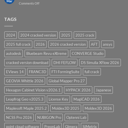
Mar
on
Comments Off
Vessel
PV
Design
Elite
Software
and
TAGS
for
CodeCalc
2026
Version
28.0
2024
2024 cracked version
2025
2025 crack
Overview
2025 full crack
2026
2026 cracked version
AFT
ansys
autodesk
Bluebeam Revu eXtreme
CONVERGE Studio
cracked version download
DHI FEFLOW
DS Simulia XFlow 2026
EViews 14
FRANC3D
FTI FormingSuite
full crack
GEOVIA Whittle 2026
Global Mapper Pro 27
Hexagon Cabinet Vision v2026.1
HYPACK 2026
Japanese
Leapfrog Geo v2025.3
License Key
MagiCAD 2026
Maplesoft Maple 2025.2
Moldex3D 2025
Moldex3D 2026
NCSS Pro 2026
NUBIGON Pro
Optenni Lab
point cloud software
PreonLab
Qimera
SIMetrix