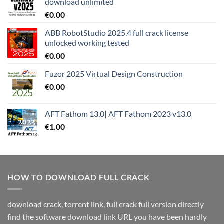
download unlimited
€
0.00
ABB RobotStudio 2025.4 full crack license
unlocked working tested
€
0.00
Fuzor 2025 Virtual Design Construction
€
0.00
AFT Fathom 13.0| AFT Fathom 2023 v13.0
€
1.00
HOW TO DOWNLOAD FULL CRACK
download crack, torrent link, full crack full version directly
find the software download link URL you have been hardly