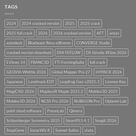
Software
and
TAGS
for
CodeCalc
2026
Version
28.0
2024
2024 cracked version
2025
2025 crack
Overview
2025 full crack
2026
2026 cracked version
AFT
ansys
autodesk
Bluebeam Revu eXtreme
CONVERGE Studio
cracked version download
DHI FEFLOW
DS Simulia XFlow 2026
EViews 14
FRANC3D
FTI FormingSuite
full crack
GEOVIA Whittle 2026
Global Mapper Pro 27
HYPACK 2026
Japanese
Landmark EDT
Leapfrog Geo v2025.3
License Key
MagiCAD 2026
Maplesoft Maple 2025.2
Moldex3D 2025
Moldex3D 2026
NCSS Pro 2026
NUBIGON Pro
Optenni Lab
point cloud software
PreonLab
Qimera
Schlumberger Symmetry 2025
SmartPLS 4.1
Snagit 2026
SnapGene
SonarWiz 8
Sonnet Suites
stata