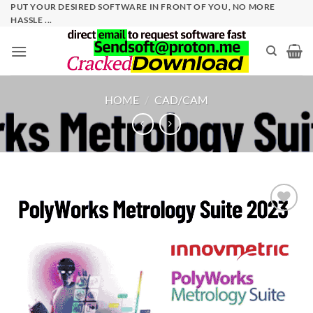
Skip
PUT YOUR DESIRED SOFTWARE IN FRONT OF YOU, NO MORE
HASSLE ...
to
content
HOME
/
CAD/CAM
Add to
wishlist