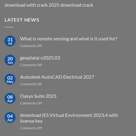
download with crack 2025 download crack
LATEST NEWS
What is remote sensing and what is it used for?
31
Jul
on
Comments Off
What
is
geoplatai v2025.03
20
remote
Jun
on
Comments Off
sensing
geoplatai
and
v2025.03
Autodesk AutoCAD Electrical 2027
what
02
May
is
on
Comments Off
it
Autodesk
used
AutoCAD
Oasys Suite 2025
08
for?
Electrical
Apr
on
Comments Off
2027
Oasys
Suite
download IES Virtual Environment 2023.4 with
04
2025
Apr
license key
on
Comments Off
download