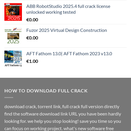
ABB RobotStudio 2025.4 full crack license
unlocked working tested
€
0.00
Fuzor 2025 Virtual Design Construction
€
0.00
AFT Fathom 13.0| AFT Fathom 2023 v13.0
€
1.00
HOW TO DOWNLOAD FULL CRACK
download crack, torrent link, full crack full version directly
find the software download link URL you have been hardly
looking for. we help you stop looking! save you time so you
can focus on working project. what's new software free