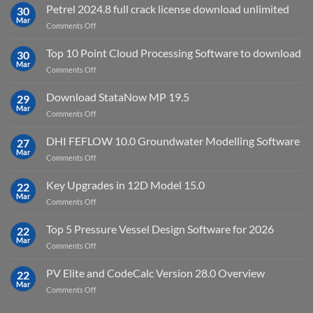
IES
Petrel 2024.8 full crack license download unlimited
30
Virtual
Mar
on
Comments Off
Environment
Petrel
2023.4
2024.8
Top 10 Point Cloud Processing Software to download
with
30
full
Mar
license
on
Comments Off
crack
key
Top
license
10
Download StataNow MP 19.5
download
29
Point
Mar
unlimited
on
Comments Off
Cloud
Download
Processing
StataNow
DHI FEFLOW 10.0 Groundwater Modelling Software
Software
27
MP
Mar
to
on
Comments Off
19.5
download
DHI
FEFLOW
Key Upgrades in 12D Model 15.0
22
10.0
Mar
on
Comments Off
Groundwater
Key
Modelling
Upgrades
Top 5 Pressure Vessel Design Software for 2026
Software
22
in
Mar
on
Comments Off
12D
Top
Model
5
PV Elite and CodeCalc Version 28.0 Overview
15.0
22
Pressure
Mar
on
Comments Off
Vessel
PV
Design
Elite